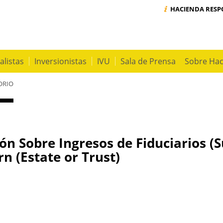
HACIENDA RES
alistas
Inversionistas
IVU
Sala de Prensa
Sobre Ha
ORIO
ón Sobre Ingresos de Fiduciarios (S
n (Estate or Trust)