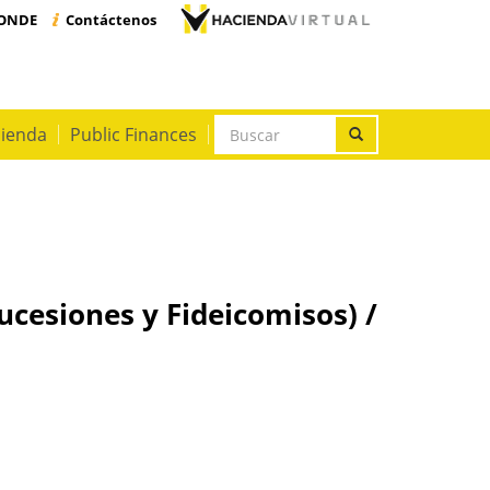
PONDE
Contáctenos
Formulario
cienda
Public Finances
de
Buscar
búsqueda
ucesiones y Fideicomisos) /