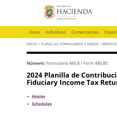
Inicio
Individuos
Comerciantes
Especi
Se
INICIO
>
PLANILLAS, FORMULARIOS Y ANEJOS
>
REPOSIT
encuentra
usted
aquí
Número:
Formulario 480.8 / Form 480.80
2024 Planilla de Contribuci
Fiduciary Income Tax Retur
Anejos
Schedules