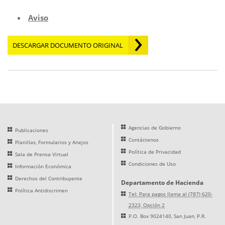
Aviso
DESCARGAR DOCUMENTO ORIGINAL
Agencias de Gobierno
Publicaciones
Contáctenos
Planillas, Formularios y Anejos
Política de Privacidad
Sala de Prensa Virtual
Condiciones de Uso
Información Económica
Derechos del Contribuyente
Departamento de Hacienda
Política Antidiscrimen
Tel: Para pagos llama al (787) 620-
2323, Opción 2
P.O. Box 9024140, San Juan, P.R.