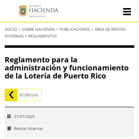
Se
INICIO
>
SOBRE HACIENDA
>
PUBLICACIONES
>
ÁREA DE RENTAS
encuentra
INTERNAS
>
REGLAMENTOS
usted
aquí
Reglamento para la
administración y funcionamiento
de la Lotería de Puerto Rico
REGRESAR
31/07/2025
Rentas Internas