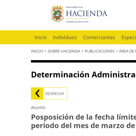
Inicio
Individuos
Comerciantes
Especi
Se
INICIO
>
SOBRE HACIENDA
>
PUBLICACIONES
>
ÁREA DE
encuentra
usted
aquí
Determinación Administra
REGRESAR
Asunto
Posposición de la fecha límit
periodo del mes de marzo de