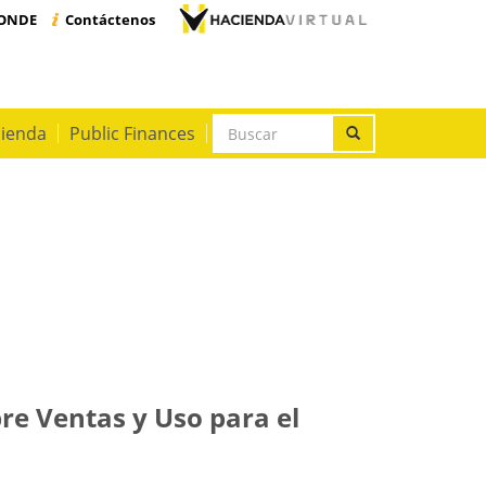
PONDE
Contáctenos
Formulario
cienda
Public Finances
de
Buscar
búsqueda
bre Ventas y Uso para el