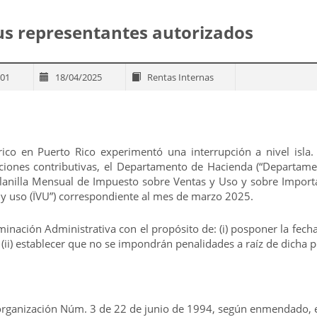
us representantes autorizados
-01
18/04/2025
Rentas Internas
rico en Puerto Rico experimentó una interrupción a nivel isla.
iones contributivas, el Departamento de Hacienda (“Departament
a Planilla Mensual de Impuesto sobre Ventas y Uso y sobre Impor
s y uso (ÏVU”) correspondiente al mes de marzo 2025.
nación Administrativa con el propósito de: (i) posponer la fecha
 (ii) establecer que no se impondrán penalidades a raíz de dicha 
Reorganización Núm. 3 de 22 de junio de 1994, según enmendado,