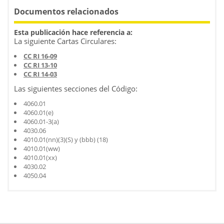
Documentos relacionados
Esta publicación hace referencia a:
La siguiente Cartas Circulares:
CC RI 16-09
CC RI 13-10
CC RI 14-03
Las siguientes secciones del Código:
4060.01
4060.01(e)
4060.01-3(a)
4030.06
4010.01(nn)(3)(S) y (bbb) (18)
4010.01(ww)
4010.01(xx)
4030.02
4050.04