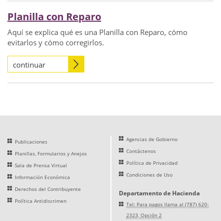
Planilla con Reparo
Aquí se explica qué es una Planilla con Reparo, cómo
evitarlos y cómo corregirlos.
continuar
Agencias de Gobierno
Publicaciones
Contáctenos
Planillas, Formularios y Anejos
Política de Privacidad
Sala de Prensa Virtual
Condiciones de Uso
Información Económica
Derechos del Contribuyente
Departamento de Hacienda
Política Antidiscrimen
Tel: Para pagos llama al (787) 620-
2323, Opción 2