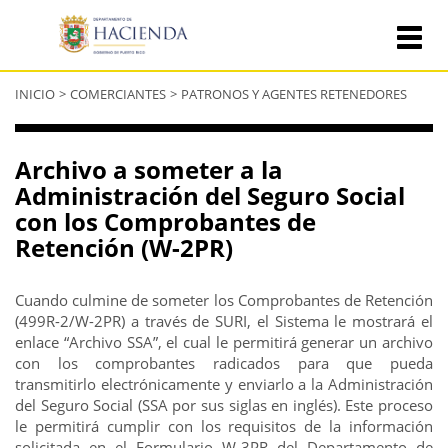
Se
INICIO
>
COMERCIANTES
>
PATRONOS Y AGENTES RETENEDORES
encuentra
usted
aquí
Archivo a someter a la
Administración del Seguro Social
con los Comprobantes de
Retención (W-2PR)
Cuando culmine de someter los Comprobantes de Retención
(499R-2/W-2PR) a través de SURI, el Sistema le mostrará el
enlace “Archivo SSA”, el cual le permitirá generar un archivo
con los comprobantes radicados para que pueda
transmitirlo electrónicamente y enviarlo a la Administración
del Seguro Social (SSA por sus siglas en inglés). Este proceso
le permitirá cumplir con los requisitos de la información
solicitada en el Formulario W-3PR del Departamento de